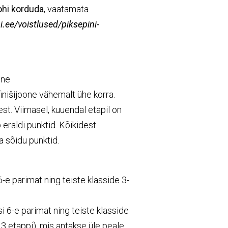
tohi korduda
, vaatamata
i.ee/voistlused/piksepini-
jne
inišijoone vähemalt ühe korra.
st. Viimasel, kuuendal etapil on
eraldi punktid. Kõikidest
 sõidu punktid.
-e parimat ning teiste klasside 3-
 6-e parimat ning teiste klasside
 3 etappi), mis antakse üle peale