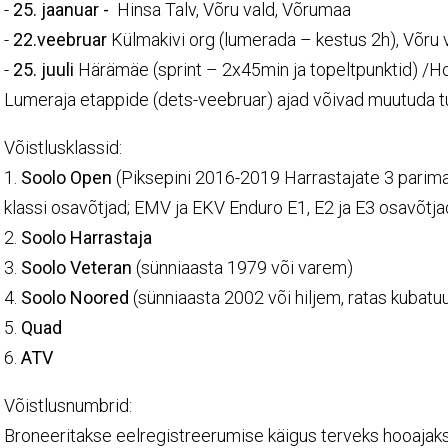
-
25. jaanuar -
Hinsa Talv, Võru vald, Võrumaa
-
22.veebruar
Külmakivi org (lumerada – kestus 2h), Võru 
-
25. juuli
Härämäe (sprint – 2x45min ja topeltpunktid) /H
Lumeraja etappide (dets-veebruar) ajad võivad muutuda t
Võistlusklassid:
1.
Soolo Open
(Piksepini 2016-2019 Harrastajate 3 parim
klassi osavõtjad; EMV ja EKV Enduro E1, E2 ja E3 osavõtja
2.
Soolo Harrastaja
3.
Soolo Veteran
(sünniaasta 1979 või varem)
4.
Soolo Noored
(sünniaasta 2002 või hiljem, ratas kubatuu
5.
Quad
6.
ATV
Võistlusnumbrid:
Broneeritakse eelregistreerumise käigus terveks hooajaks