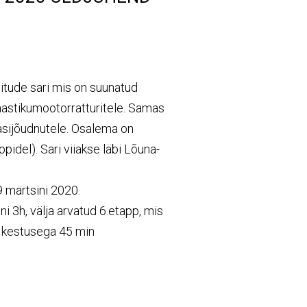
itude sari mis on suunatud
maastikumootorratturitele. Samas
dasijõudnutele. Osalema on
pidel). Sari viiakse läbi Lõuna-
 märtsini 2020.
 3h, välja arvatud 6.etapp, mis
ti kestusega 45 min