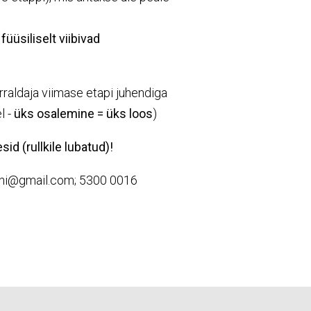
s
füüsiliselt viibivad
raldaja viimase etapi juhendiga
l -
üks osalemine = üks loos
)
sid (rullkile lubatud)!
pini@gmail.com; 5300 0016