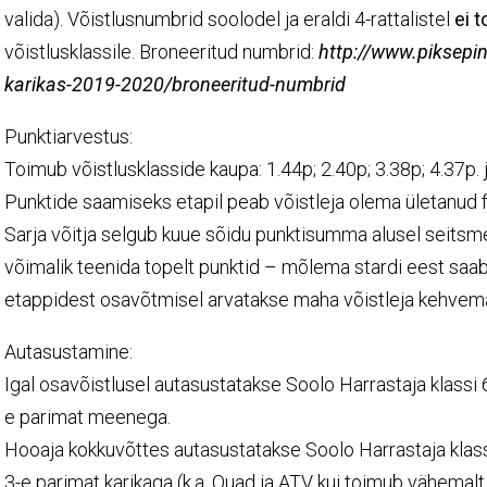
valida). Võistlusnumbrid soolodel ja eraldi 4-rattalistel
ei 
võistlusklassile. Broneeritud numbrid:
http://www.piksepin
karikas-2019-2020/broneeritud-numbrid
Punktiarvestus:
Toimub võistlusklasside kaupa: 1.44p; 2.40p; 3.38p; 4.37p. 
Punktide saamiseks etapil peab võistleja olema ületanud f
Sarja võitja selgub kuue sõidu punktisumma alusel seitsme
võimalik teenida topelt punktid – mõlema stardi eest saab 
etappidest osavõtmisel arvatakse maha võistleja kehvema
Autasustamine:
Igal osavõistlusel autasustatakse Soolo Harrastaja klassi 6
e parimat meenega.
Hooaja kokkuvõttes autasustatakse Soolo Harrastaja klassi
3-e parimat karikaga (k.a. Quad ja ATV kui toimub vähemalt