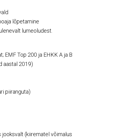
vald
ooaja lõpetamine
ulenevalt lumeoludest.
at; EMF Top 200 ja EHKK A ja B
d aastal 2019)
ri piiranguta)
 jooksvalt (kiirematel võimalus