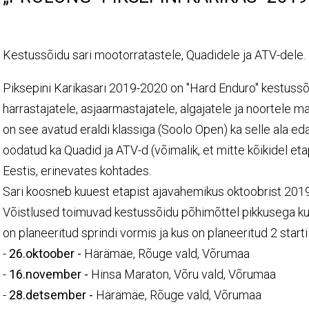
Kestussõidu sari mootorratastele, Quadidele ja ATV-dele.
Piksepini Karikasari 2019-2020 on "Hard Enduro" kestussõ
harrastajatele, asjaarmastajatele, algajatele ja noortele 
on see avatud eraldi klassiga (Soolo Open) ka selle ala e
oodatud ka Quadid ja ATV-d (võimalik, et mitte kõikidel etap
Eestis, erinevates kohtades.
Sari koosneb kuuest etapist ajavahemikus oktoobrist 2019
Võistlused toimuvad kestussõidu põhimõttel pikkusega kuni
on planeeritud sprindi vormis ja kus on planeeritud 2 star
-
26.oktoober -
Härämäe, Rõuge vald, Võrumaa
-
16.november -
Hinsa Maraton, Võru vald, Võrumaa
-
28.detsember -
Härämäe, Rõuge vald, Võrumaa