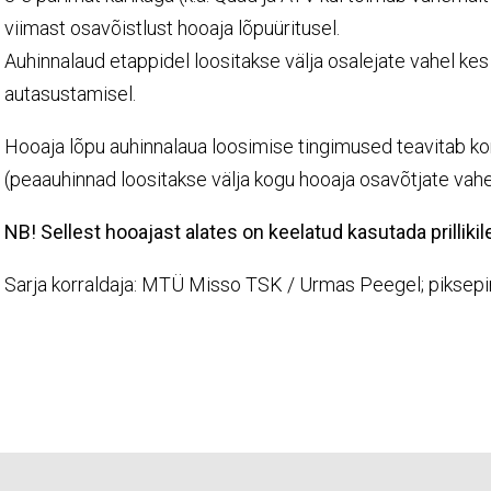
viimast osavõistlust hooaja lõpuüritusel.
Auhinnalaud etappidel loositakse välja osalejate vahel ke
autasustamisel.
Hooaja lõpu auhinnalaua loosimise tingimused teavitab kor
(peaauhinnad loositakse välja kogu hooaja osavõtjate vahe
NB! Sellest hooajast alates on keelatud kasutada prillikile
Sarja korraldaja: MTÜ Misso TSK / Urmas Peegel; pikse