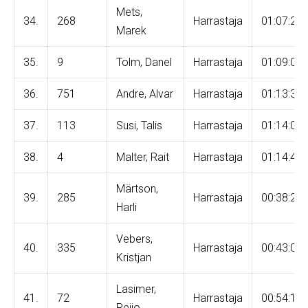
Mets,
34.
268
Harrastaja
01:07:24
Marek
35.
9
Tolm, Danel
Harrastaja
01:09:03
36.
751
Andre, Alvar
Harrastaja
01:13:33
37.
113
Susi, Talis
Harrastaja
01:14:02
38.
4
Malter, Rait
Harrastaja
01:14:42
Märtson,
39.
285
Harrastaja
00:38:25
Harli
Vebers,
40.
335
Harrastaja
00:43:03
Kristjan
Lasimer,
41.
72
Harrastaja
00:54:17
Reijo