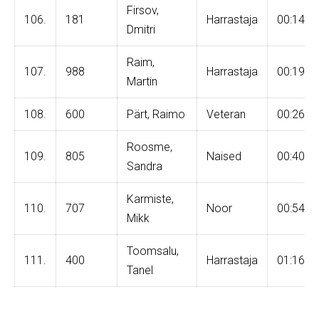
Firsov,
106.
181
Harrastaja
00:14:3
Dmitri
Raim,
107.
988
Harrastaja
00:19:2
Martin
108.
600
Pärt, Raimo
Veteran
00:26:0
Roosme,
109.
805
Naised
00:40:0
Sandra
Karmiste,
110.
707
Noor
00:54:2
Mikk
Toomsalu,
111.
400
Harrastaja
01:16:4
Tanel