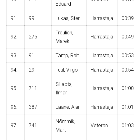
Eduard
91.
99
Lukas, Sten
Harrastaja
00:39:4
Treulich,
92.
276
Harrastaja
00:49:4
Marek
93.
91
Tamp, Rait
Harrastaja
00:53:5
94.
29
Tuul, Virgo
Harrastaja
00:54:1
Sillaots,
95.
711
Harrastaja
01:00:5
Ilmar
96.
387
Laane, Alan
Harrastaja
01:01:0
Nõmmik,
97.
741
Veteran
01:03:4
Mart