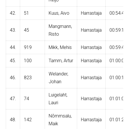
42.
51
Kuus, Aivo
Harrastaja
00:54:48
Mangmann,
43.
45
Harrastaja
00:59:19
Risto
44.
919
Mikk, Mehis
Harrastaja
00:59:47
45.
100
Tamm, Artur
Harrastaja
01:00:03
Welander,
46.
823
Harrastaja
01:00:13
Johan
Luigelaht,
47.
74
Harrastaja
01:01:06
Lauri
Nõmmsalu,
48.
142
Harrastaja
01:01:27
Maik