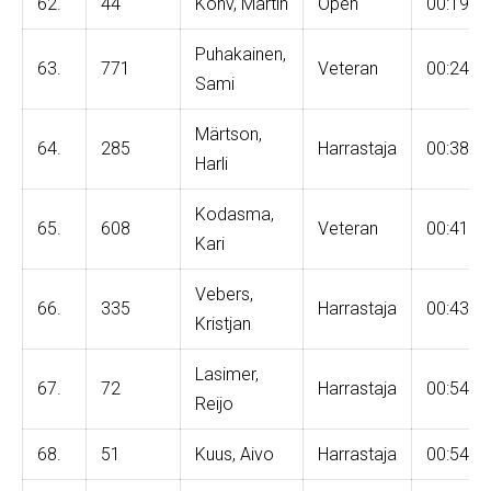
62.
44
Kohv, Martin
Open
00:19:1
Puhakainen,
63.
771
Veteran
00:24:3
Sami
Märtson,
64.
285
Harrastaja
00:38:2
Harli
Kodasma,
65.
608
Veteran
00:41:0
Kari
Vebers,
66.
335
Harrastaja
00:43:0
Kristjan
Lasimer,
67.
72
Harrastaja
00:54:1
Reijo
68.
51
Kuus, Aivo
Harrastaja
00:54:4