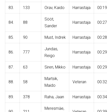
83.
133
Orav, Kaido
Harrastaja
00:19:4
Sööt,
84.
88
Harrastaja
00:27:4
Sander
85.
90
Must, Indrek
Harrastaja
00:28:0
Jundas,
86.
777
Harrastaja
00:29:1
Reigo
87.
63
Siren, Mikko
Harrastaja
00:29:1
Martsik,
88.
58
Veteran
00:32:2
Maido
89.
378
Raha, Jaan
Harrastaja
00:34:3
Meresmäe,
90.
211
Veteran
00:39:2