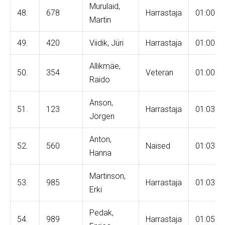
Murulaid,
48.
678
Harrastaja
01:00:0
Martin
49.
420
Viidik, Jüri
Harrastaja
01:00:2
Allikmäe,
50.
354
Veteran
01:00:4
Raido
Anson,
51.
123
Harrastaja
01:03:1
Jörgen
Anton,
52.
560
Naised
01:03:4
Hanna
Martinson,
53.
985
Harrastaja
01:03:5
Erki
Pedak,
54.
989
Harrastaja
01:05:0