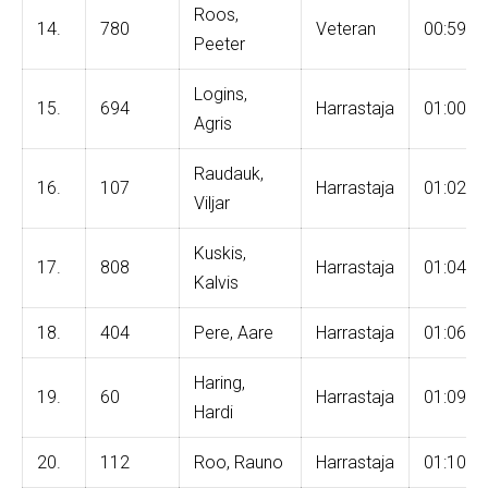
Roos,
14.
780
Veteran
00:59:2
Peeter
Logins,
15.
694
Harrastaja
01:00:0
Agris
Raudauk,
16.
107
Harrastaja
01:02:4
Viljar
Kuskis,
17.
808
Harrastaja
01:04:4
Kalvis
18.
404
Pere, Aare
Harrastaja
01:06:2
Haring,
19.
60
Harrastaja
01:09:0
Hardi
20.
112
Roo, Rauno
Harrastaja
01:10:5