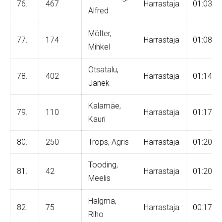
76.
467
Harrastaja
01:03:4
Alfred
Mölter,
77.
174
Harrastaja
01:08:3
Mihkel
Otsatalu,
78.
402
Harrastaja
01:14:1
Janek
Kalamäe,
79.
110
Harrastaja
01:17:5
Kauri
80.
250
Trops, Agris
Harrastaja
01:20:1
Tooding,
81.
42
Harrastaja
01:20:4
Meelis
Halgma,
82.
75
Harrastaja
00:17:1
Riho