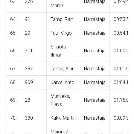
63.
276
Harrastaja
00:49:40
Marek
64.
91
Tamp, Rait
Harrastaja
00:53:54
65.
29
Tuul, Virgo
Harrastaja
00:54:10
Sillaots,
66.
711
Harrastaja
01:00:50
Ilmar
67.
387
Laane, Alan
Harrastaja
01:01:01
68.
909
Järve, Ahto
Harrastaja
01:04:11
Murnieks,
69.
28
Harrastaja
01:15:06
Klavs
70.
330
Kukk, Martin
Harrastaja
00:09:38
Maiorov,