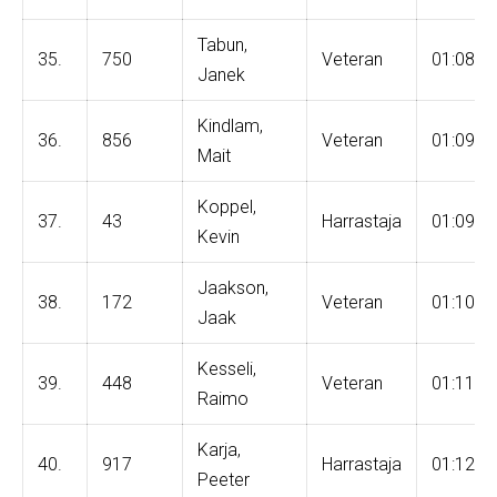
Tabun,
35.
750
Veteran
01:08:5
Janek
Kindlam,
36.
856
Veteran
01:09:4
Mait
Koppel,
37.
43
Harrastaja
01:09:5
Kevin
Jaakson,
38.
172
Veteran
01:10:0
Jaak
Kesseli,
39.
448
Veteran
01:11:2
Raimo
Karja,
40.
917
Harrastaja
01:12:0
Peeter