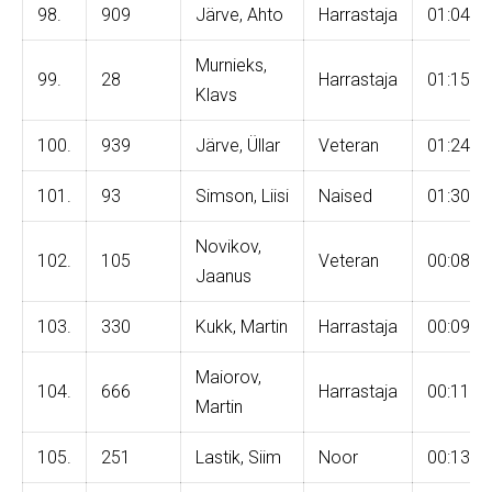
98.
909
Järve, Ahto
Harrastaja
01:04:1
Murnieks,
99.
28
Harrastaja
01:15:0
Klavs
100.
939
Järve, Üllar
Veteran
01:24:2
101.
93
Simson, Liisi
Naised
01:30:3
Novikov,
102.
105
Veteran
00:08:5
Jaanus
103.
330
Kukk, Martin
Harrastaja
00:09:3
Maiorov,
104.
666
Harrastaja
00:11:1
Martin
105.
251
Lastik, Siim
Noor
00:13:4