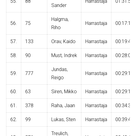
55.
88
Harrastaja
01:31:52
Sander
Halgma,
56.
75
Harrastaja
00:17:12
Riho
57.
133
Orav, Kaido
Harrastaja
00:19:46
58.
90
Must, Indrek
Harrastaja
00:28:06
Jundas,
59.
777
Harrastaja
00:29:14
Reigo
60.
63
Siren, Mikko
Harrastaja
00:29:17
61.
378
Raha, Jaan
Harrastaja
00:34:37
62.
99
Lukas, Sten
Harrastaja
00:39:48
Treulich,