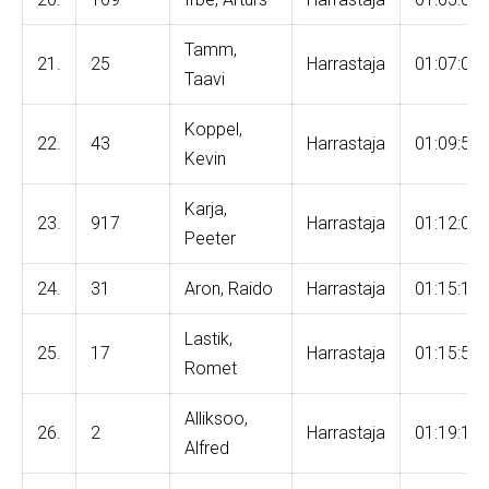
Tamm,
21.
25
Harrastaja
01:07:00
Taavi
Koppel,
22.
43
Harrastaja
01:09:58
Kevin
Karja,
23.
917
Harrastaja
01:12:06
Peeter
24.
31
Aron, Raido
Harrastaja
01:15:18
Lastik,
25.
17
Harrastaja
01:15:55
Romet
Alliksoo,
26.
2
Harrastaja
01:19:11
Alfred