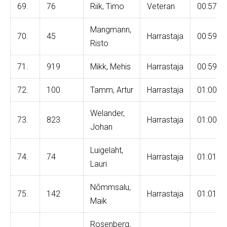
69.
76
Riik, Timo
Veteran
00:57:5
Mangmann,
70.
45
Harrastaja
00:59:1
Risto
71.
919
Mikk, Mehis
Harrastaja
00:59:4
72.
100
Tamm, Artur
Harrastaja
01:00:0
Welander,
73.
823
Harrastaja
01:00:1
Johan
Luigelaht,
74.
74
Harrastaja
01:01:0
Lauri
Nõmmsalu,
75.
142
Harrastaja
01:01:2
Maik
Rosenberg,