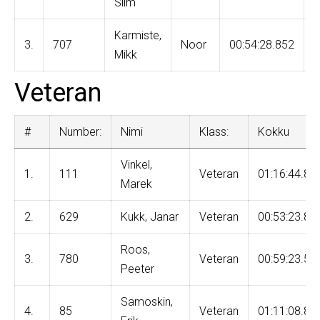
Siim
Karmiste,
3.
707
Noor
00:54:28.852
1
Mikk
Veteran
#
Number:
Nimi
Klass:
Kokku
Vinkel,
1.
111
Veteran
01:16:44.86
Marek
2.
629
Kukk, Janar
Veteran
00:53:23.80
Roos,
3.
780
Veteran
00:59:23.51
Peeter
Samoskin,
4.
85
Veteran
01:11:08.83