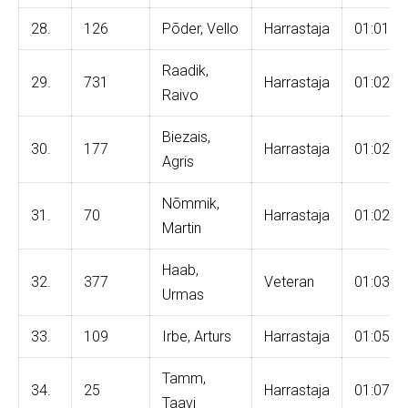
28.
126
Põder, Vello
Harrastaja
01:01:1
Raadik,
29.
731
Harrastaja
01:02:0
Raivo
Biezais,
30.
177
Harrastaja
01:02:0
Agris
Nõmmik,
31.
70
Harrastaja
01:02:4
Martin
Haab,
32.
377
Veteran
01:03:4
Urmas
33.
109
Irbe, Arturs
Harrastaja
01:05:0
Tamm,
34.
25
Harrastaja
01:07:0
Taavi