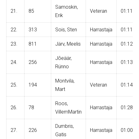
Samoskin,
21.
85
Veteran
01:11:0
Erik
22.
313
Sois, Sten
Harrastaja
01:11:1
23.
811
Järv, Meelis
Harrastaja
01:12:0
Jõeäär,
24.
256
Harrastaja
01:13:0
Rünno
Montvila,
25.
194
Veteran
01:14:3
Mart
Roos,
26.
78
Harrastaja
01:28:5
VillemMartin
Dumbris,
27.
226
Harrastaja
01:00:0
Gatis