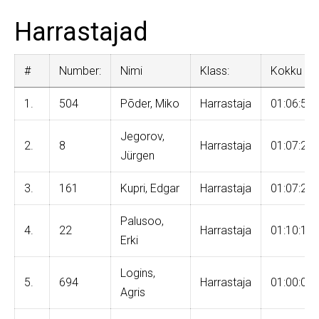
Harrastajad
#
Number:
Nimi
Klass:
Kokku
1.
504
Põder, Miko
Harrastaja
01:06:57
Jegorov,
2.
8
Harrastaja
01:07:26
Jürgen
3.
161
Kupri, Edgar
Harrastaja
01:07:27
Palusoo,
4.
22
Harrastaja
01:10:16
Erki
Logins,
5.
694
Harrastaja
01:00:08
Agris