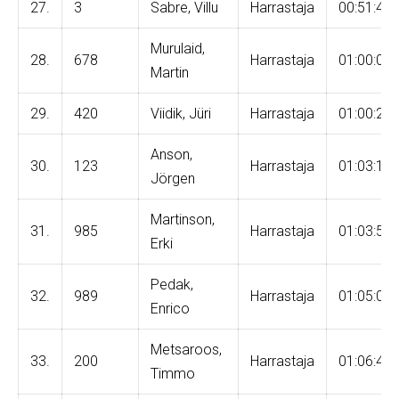
27.
3
Sabre, Villu
Harrastaja
00:51:49
Murulaid,
28.
678
Harrastaja
01:00:08
Martin
29.
420
Viidik, Jüri
Harrastaja
01:00:25
Anson,
30.
123
Harrastaja
01:03:18
Jörgen
Martinson,
31.
985
Harrastaja
01:03:50
Erki
Pedak,
32.
989
Harrastaja
01:05:08
Enrico
Metsaroos,
33.
200
Harrastaja
01:06:45
Timmo