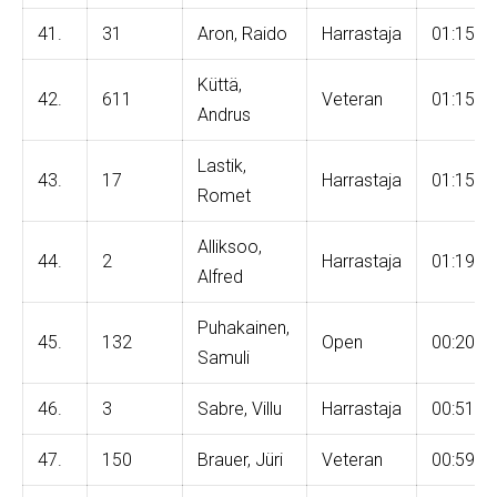
41.
31
Aron, Raido
Harrastaja
01:15:1
Küttä,
42.
611
Veteran
01:15:4
Andrus
Lastik,
43.
17
Harrastaja
01:15:5
Romet
Alliksoo,
44.
2
Harrastaja
01:19:1
Alfred
Puhakainen,
45.
132
Open
00:20:2
Samuli
46.
3
Sabre, Villu
Harrastaja
00:51:4
47.
150
Brauer, Jüri
Veteran
00:59:1