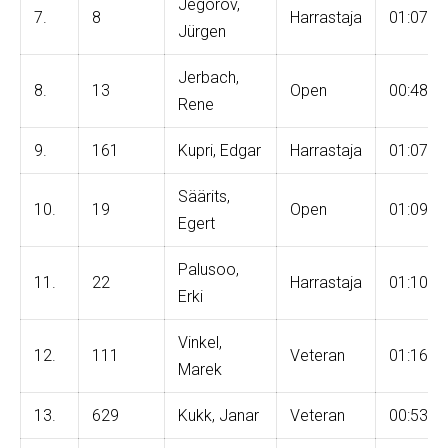
Jegorov,
7.
8
Harrastaja
01:07:2
Jürgen
Jerbach,
8.
13
Open
00:48:4
Rene
9.
161
Kupri, Edgar
Harrastaja
01:07:2
Säärits,
10.
19
Open
01:09:5
Egert
Palusoo,
11.
22
Harrastaja
01:10:1
Erki
Vinkel,
12.
111
Veteran
01:16:4
Marek
13.
629
Kukk, Janar
Veteran
00:53:2