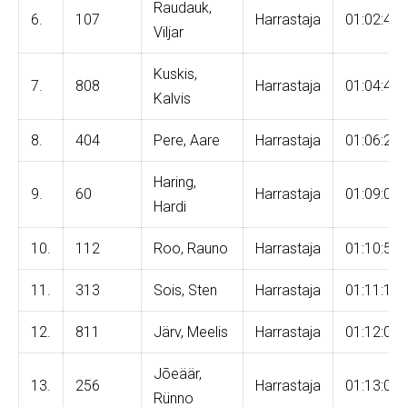
Raudauk,
6.
107
Harrastaja
01:02:40
Viljar
Kuskis,
7.
808
Harrastaja
01:04:44
Kalvis
8.
404
Pere, Aare
Harrastaja
01:06:20
Haring,
9.
60
Harrastaja
01:09:03
Hardi
10.
112
Roo, Rauno
Harrastaja
01:10:52
11.
313
Sois, Sten
Harrastaja
01:11:13
12.
811
Järv, Meelis
Harrastaja
01:12:04
Jõeäär,
13.
256
Harrastaja
01:13:03
Rünno