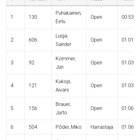
Puhakainen,
1.
130
Open
00:53:0
Eetu
Luiga,
2.
606
Open
01:01:3
Sander
Kommer,
3.
92
Open
01:03:3
Jüri
Kukojs,
4.
121
Open
01:03:5
Aivars
Brauer,
5.
156
Open
01:06:5
Jürto
6.
504
Põder, Miko
Harrastaja
01:06:5