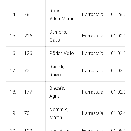
Roos,
14.
78
Harrastaja
01:28:53
VillemMartin
Dumbris,
15.
226
Harrastaja
01:00:06
Gatis
16.
126
Põder, Vello
Harrastaja
01:01:15
Raadik,
17.
731
Harrastaja
01:02:02
Raivo
Biezais,
18.
177
Harrastaja
01:02:09
Agris
Nõmmik,
19.
70
Harrastaja
01:02:49
Martin
20.
109
Irbe, Arturs
Harrastaja
01:05:00