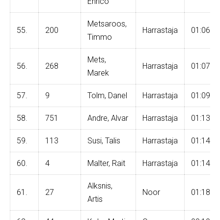
Enrico
Metsaroos,
55.
200
Harrastaja
01:06:4
Timmo
Mets,
56.
268
Harrastaja
01:07:2
Marek
57.
9
Tolm, Danel
Harrastaja
01:09:0
58.
751
Andre, Alvar
Harrastaja
01:13:3
59.
113
Susi, Talis
Harrastaja
01:14:0
60.
4
Malter, Rait
Harrastaja
01:14:4
Alksnis,
61.
27
Noor
01:18:1
Artis