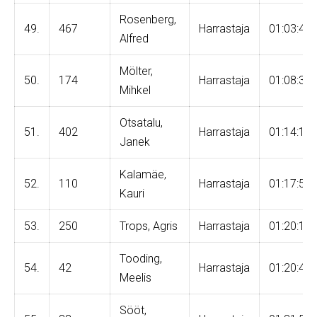
Rosenberg,
49.
467
Harrastaja
01:03:47
Alfred
Mölter,
50.
174
Harrastaja
01:08:36
Mihkel
Otsatalu,
51.
402
Harrastaja
01:14:12
Janek
Kalamäe,
52.
110
Harrastaja
01:17:50
Kauri
53.
250
Trops, Agris
Harrastaja
01:20:15
Tooding,
54.
42
Harrastaja
01:20:48
Meelis
Sööt,