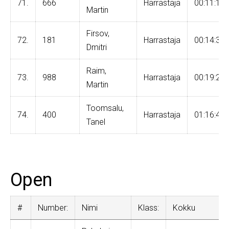
71.
666
Harrastaja
00:11:11
Martin
Firsov,
72.
181
Harrastaja
00:14:34
Dmitri
Raim,
73.
988
Harrastaja
00:19:28
Martin
Toomsalu,
74.
400
Harrastaja
01:16:47
Tanel
Open
#
Number:
Nimi
Klass:
Kokku