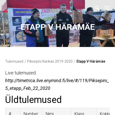
ETAPP V HÄRÄMÄE
/
/
Tulemused
Piksepini Karikas 2019-2020
Etapp V Härämäe
Live tulemused:
http://timetrica.live.enymind.fi/live/#/119/Piksepini_
5_etapp_Feb_22_2020
Üldtulemused
#
Number:
Nimi
Klass:
Kokku