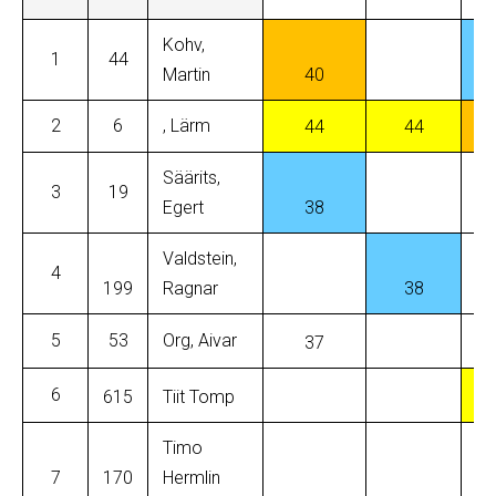
Kohv,
1
44
Martin
40
2
6
, Lärm
44
44
Säärits,
3
19
Egert
38
Valdstein,
4
199
Ragnar
38
5
53
Org, Aivar
37
6
615
Tiit Tomp
Timo
7
170
Hermlin