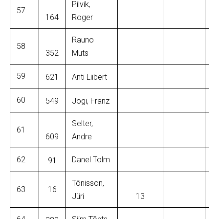
Pilvik,
57
164
Roger
Rauno
58
352
Muts
59
621
Anti Liibert
60
549
Jõgi, Franz
Selter,
61
609
Andre
62
Danel Tolm
91
Tõnisson,
63
16
Jüri
13