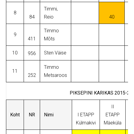
Timmi,
8
84
Reio
40
Timmo
9
411
Mõts
10
Sten Väise
956
Timmo
11
252
Metsaroos
PIKSEPINI KARIKAS 2015-20
II
Koht
NR
Nimi
I ETAPP
ETAPP
I
Külmakivi
Mäeküla
M