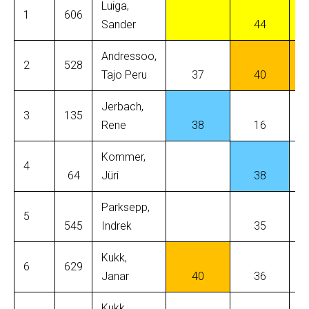
Luiga,
1
606
Sander
44
Andressoo,
2
528
Tajo Peru
37
40
Jerbach,
3
135
Rene
38
16
Kommer,
4
64
Jüri
38
Parksepp,
5
545
Indrek
35
Kukk,
6
629
Janar
40
36
Kukk,