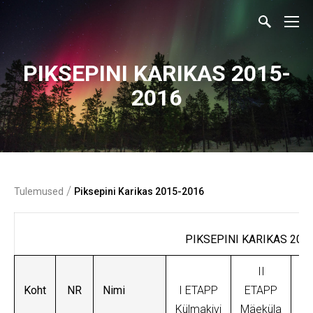
PIKSEPINI KARIKAS 2015-
2016
/
Tulemused
Piksepini Karikas 2015-2016
PIKSEPINI KARIKAS 201
II
Koht
NR
Nimi
I ETAPP
ETAPP
II
Külmakivi
Mäeküla
Mi