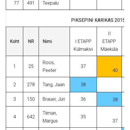
77
491
Teepalu
PIKSEPINI KARIKAS 2015-2
II
Koht
NR
Nimi
I ETAPP
ETAPP
I
Külmakivi
Mäeküla
M
Roos,
1
25
37
Peeter
40
2
278
Tang, Jaan
38
3
150
Brauer, Jüri
36
38
Tiiman,
4
642
35
Margus
37