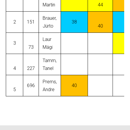
Martin
44
40
Brauer,
2
151
38
Jürto
40
38
Laur
3
73
Mägi
44
Tamm,
4
227
Tanel
Prems,
696
40
5
Andre