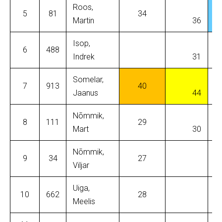
Roos,
5
81
34
Martin
36
Isop,
6
488
Indrek
31
Somelar,
7
913
40
Jaanus
44
Nõmmik,
8
111
29
Mart
30
Nõmmik,
9
34
27
Viljar
Uiga,
10
662
28
Meelis