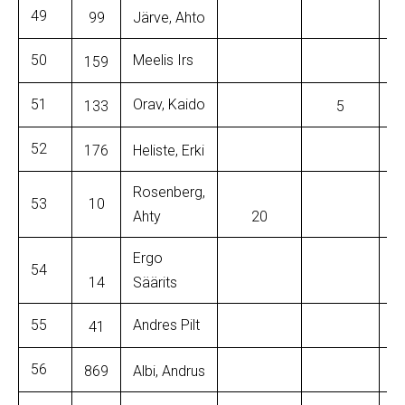
49
99
Järve, Ahto
50
Meelis Irs
159
51
Orav, Kaido
133
5
52
176
Heliste, Erki
Rosenberg,
53
10
Ahty
20
Ergo
54
14
Säärits
55
Andres Pilt
41
56
869
Albi, Andrus