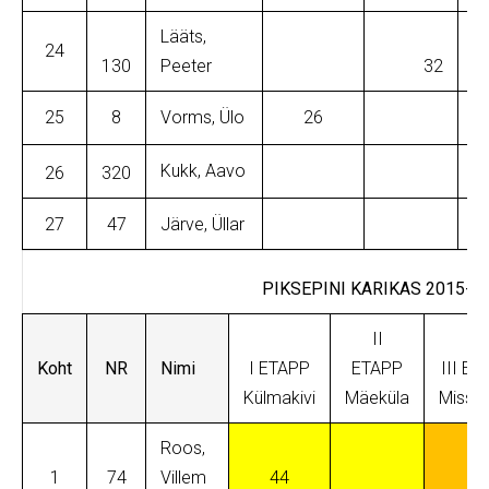
Lääts,
24
130
Peeter
32
25
8
Vorms, Ülo
26
Kukk, Aavo
26
320
27
47
Järve, Üllar
PIKSEPINI KARIKAS 2015-2
II
Koht
NR
Nimi
I ETAPP
ETAPP
III ET
Külmakivi
Mäeküla
Misso
Roos,
1
74
Villem
44