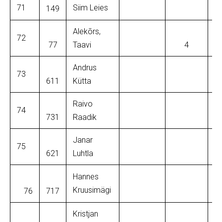
71
Siim Leies
149
Alekõrs,
72
77
Taavi
4
Andrus
73
611
Kütta
Raivo
74
731
Raadik
Janar
75
621
Luhtla
Hannes
Kruusimägi
76
717
Kristjan