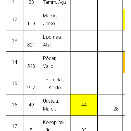
11
33
Tamm, Agu
Metsis,
12
119
Jarko
Lippmaa,
13
821
Allan
Põder,
14
540
Vallo
Somelar,
15
912
Kaido
Uustalu,
16
49
44
Marek
28
Konoplitski,
17
5
Jüri
33