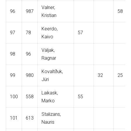
Valner,
96
987
58
Kristian
Keerdo,
97
78
57
Kaivo
Väljak,
98
96
Ragnar
Kovaltðuk,
99
980
32
25
Jüri
Laikask,
100
558
55
Marko
Stalizans,
101
613
Nauris