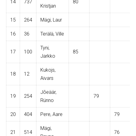
14
737
80
Kristjan
15
264
Mägi, Laur
16
36
Terälä, Ville
Tyni,
17
100
85
Jarkko
Kukojs,
18
12
Aivars
Jõeäär,
19
254
79
Rünno
20
404
Pere, Aare
79
Mägi,
21
514
76