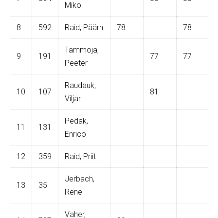
Miko
8
592
Raid, Päärn
78
78
Tammoja,
9
191
77
77
Peeter
Raudauk,
10
107
81
Viljar
Pedak,
11
131
Enrico
12
359
Raid, Priit
Jerbach,
13
35
Rene
Vaher,