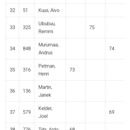
32
51
Kuus, Aivo
Uibubuu,
33
325
75
Remmi
Murumaa,
34
848
74
Andrus
Petman,
35
316
73
Henri
Martin,
36
136
Janek
Kelder,
37
579
69
Joel
38
776
Tiits, Ardo
68