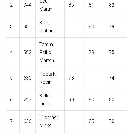
Saul,
2
944
85
81
82
8
Martin
Kiisa,
3
98
80
79
7
Richard
Tamm,
4
382
Reiko
79
75
8
Marten
Pootsik,
5
630
78
74
7
Robin
Kelle,
6
227
90
90
80
9
Timur
Lillemägi,
7
636
85
78
Mihkel