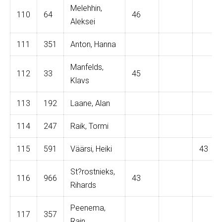
Melehhin,
110
64
46
Aleksei
111
351
Anton, Hanna
Manfelds,
112
33
45
Klavs
113
192
Laane, Alan
114
247
Raik, Tormi
115
591
Väärsi, Heiki
43
St?rostnieks,
116
966
43
Rihards
Peenema,
117
357
Rain