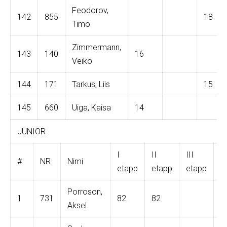
Feodorov,
142
855
18
Timo
Zimmermann,
143
140
16
Veiko
144
171
Tarkus, Liis
15
145
660
Uiga, Kaisa
14
JUNIOR
I
II
III
I
#
NR
Nimi
etapp
etapp
etapp
e
Porroson,
1
731
82
82
8
Aksel