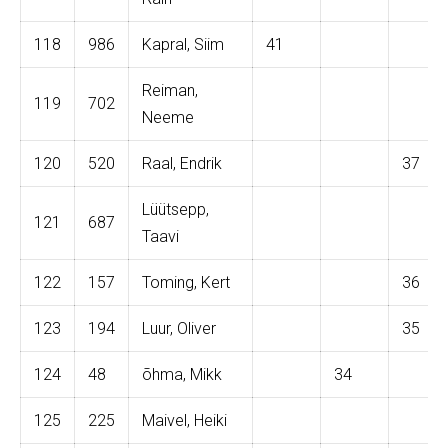
118
986
Kapral, Siim
41
Reiman,
119
702
Neeme
120
520
Raal, Endrik
37
Lüütsepp,
121
687
Taavi
122
157
Toming, Kert
36
123
194
Luur, Oliver
35
124
48
õhma, Mikk
34
125
225
Maivel, Heiki