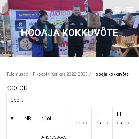
HOOAJA KOKKUVÕTE
/
/
Tulemused
Piksepini Karikas 2022-2023
Hooaja kokkuvõte
SOOLOD:
Sport
I
II
III
#
NR
Nimi
etapp
etapp
etapp
Andressoo,