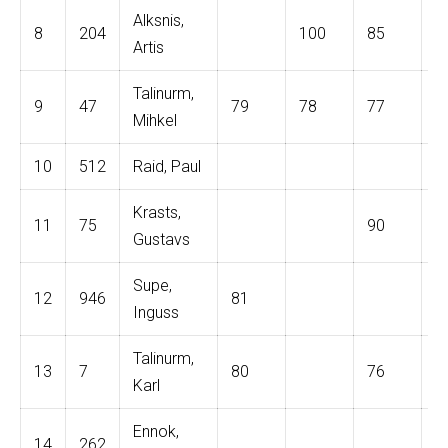
Alksnis,
8
204
100
85
1
Artis
Talinurm,
9
47
79
78
77
Mihkel
10
512
Raid, Paul
8
Krasts,
11
75
90
Gustavs
Supe,
12
946
81
Inguss
Talinurm,
13
7
80
76
Karl
Ennok,
14
262
7