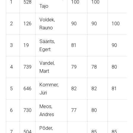
1
528
100
100
Tajo
Voldek,
2
126
90
90
100
Rauno
Säärits,
3
19
81
90
Egert
Vandel,
4
739
79
78
80
Mart
Kommer,
5
646
82
82
81
Jüri
Meos,
6
730
77
80
Andres
Põder,
7
504
85
85