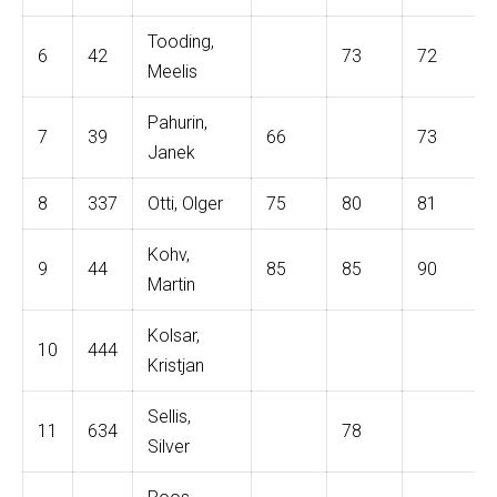
Tooding,
6
42
73
72
Meelis
Pahurin,
7
39
66
73
Janek
8
337
Otti, Olger
75
80
81
Kohv,
9
44
85
85
90
Martin
Kolsar,
10
444
Kristjan
Sellis,
11
634
78
Silver