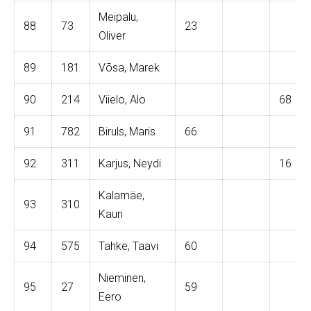
Meipalu,
88
73
23
Oliver
89
181
Võsa, Marek
90
214
Viielo, Alo
68
91
782
Biruls, Maris
66
92
311
Karjus, Neydi
16
Kalamäe,
93
310
Kauri
94
575
Tahke, Taavi
60
Nieminen,
95
27
59
Eero