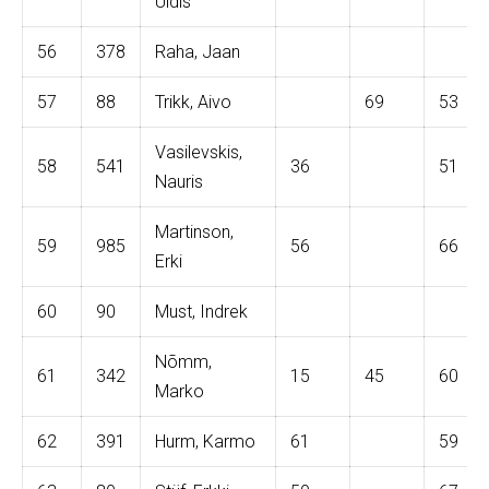
Uldis
56
378
Raha, Jaan
57
88
Trikk, Aivo
69
53
Vasilevskis,
58
541
36
51
Nauris
Martinson,
59
985
56
66
Erki
60
90
Must, Indrek
Nõmm,
61
342
15
45
60
Marko
62
391
Hurm, Karmo
61
59