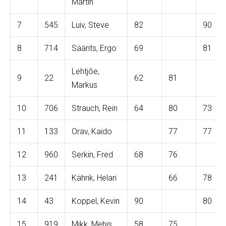
Martin
7
545
Luiv, Steve
82
90
8
714
Säärits, Ergo
69
81
Lehtjõe,
9
22
62
81
Markus
10
706
Strauch, Rein
64
80
73
11
133
Orav, Kaido
77
77
12
960
Serkin, Fred
68
76
13
241
Kährik, Helari
66
78
14
43
Koppel, Kevin
90
80
15
919
Mikk, Mehis
58
75