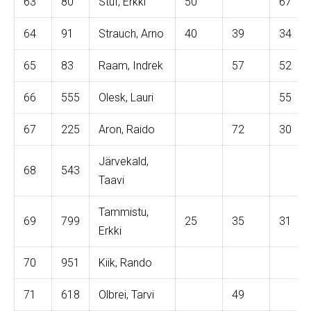
63
80
Stüf, Erkki
50
67
64
91
Strauch, Arno
40
39
34
65
83
Raam, Indrek
57
52
66
555
Olesk, Lauri
55
67
225
Aron, Raido
72
30
Järvekald,
68
543
Taavi
Tammistu,
69
799
25
35
31
Erkki
70
951
Kiik, Rando
71
618
Olbrei, Tarvi
49