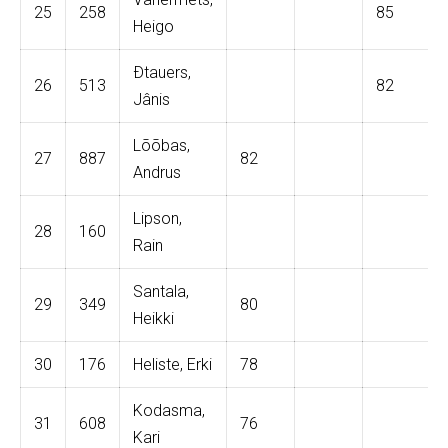
25
258
85
Heigo
Ðtauers,
26
513
82
Jânis
Lõõbas,
27
887
82
Andrus
Lipson,
28
160
Rain
Santala,
29
349
80
Heikki
30
176
Heliste, Erki
78
Kodasma,
31
608
76
Kari