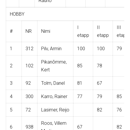
Rauno
HOBBY
I
II
III
#
NR
Nimi
etapp
etapp
etapp
1
312
Pilv, Armin
100
100
79
Pikanõmme,
2
102
85
78
Kert
3
92
Tolm, Danel
81
67
4
300
Karro, Rainer
77
79
85
5
72
Lasimer, Reijo
82
76
Roos, Villem
6
938
67
82