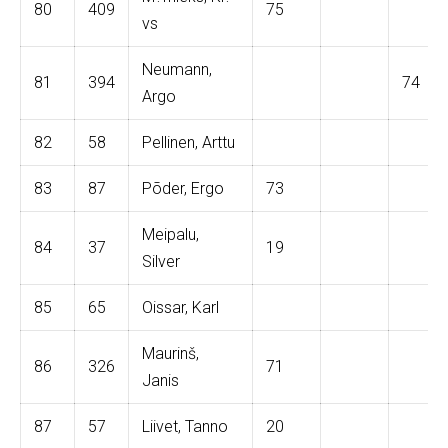
80
409
75
vs
Neumann,
81
394
74
Argo
82
58
Pellinen, Arttu
83
87
Põder, Ergo
73
Meipalu,
84
37
19
Silver
85
65
Oissar, Karl
Maurinš,
86
326
71
Janis
87
57
Liivet, Tanno
20