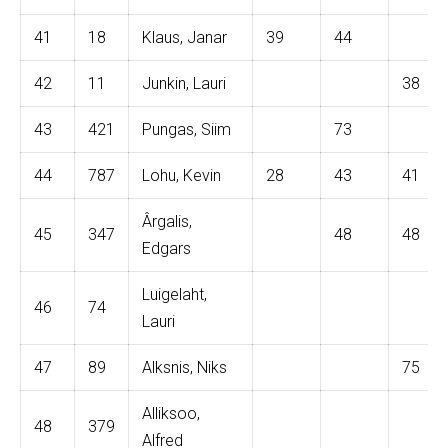
41
18
Klaus, Janar
39
44
42
11
Junkin, Lauri
38
43
421
Pungas, Siim
73
44
787
Lohu, Kevin
28
43
41
Ârgalis,
45
347
48
48
Edgars
Luigelaht,
46
74
Lauri
47
89
Alksnis, Niks
75
Alliksoo,
48
379
Alfred