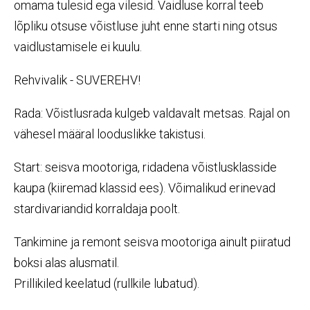
omama tulesid ega vilesid. Vaidluse korral teeb
lõpliku otsuse võistluse juht enne starti ning otsus
vaidlustamisele ei kuulu.
Rehvivalik - SUVEREHV!
Rada: Võistlusrada kulgeb valdavalt metsas. Rajal on
vähesel määral looduslikke takistusi.
Start: seisva mootoriga, ridadena võistlusklasside
kaupa (kiiremad klassid ees). Võimalikud erinevad
stardivariandid korraldaja poolt.
Tankimine ja remont seisva mootoriga ainult piiratud
boksi alas alusmatil.
Prillikiled keelatud (rullkile lubatud).