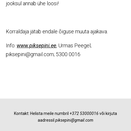
jooksul annab ühe loosi!
Korraldaja jätab endale õiguse muuta ajakava.
Info:
www.piksepini.ee
, Urmas Peegel;
piksepini@gmail.com; 5300 0016
Kontakt:
Helista meile numbril
+372 53000016
või kirjuta
aadressil
piksepini@gmail.com