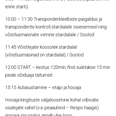
enne starti)
10:00 – 11:30 Transponderkleebiste paigaldus ja
transponderite kontroll stardialale sisenemisel ning
võistlusmasinate viimine stardialale / Soolod
11:45 Võistlejate koosolek stardialal
(võistlusmasinad on stardialal) / Soolod
12:00 START – kestus 120min, finiš suletakse 15 min
peale sõiduaja täitumist
15:15 Autasustamine – etapi ja hooaja
Hooaja kingituste väljaloosimine kohal viibivate
osalejate vahel (v.a. peaauhind – Respo haagis).
Hooaja iga osalus annab ühe loosi.