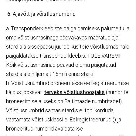
6. Ajavõtt ja võistlusnumbrid
a. Transponderkleebiste paigaldamiseks palume tulla
oma võistlusmasinaga päevakavas määratud ajal
stardiala sissepääsu juurde kus teie võistlusmasinale
paigaldatakse transponderkleebis. TULE VAREM!
Kõik võistlusmasinad peavad olema paigutatud
stardialale hiljemalt 15min enne starti
b. Võistlusnumbrid broneeritakse eelregistreerumise
käigus jooksvalt
terveks võistlushooajaks
(numbrite
broneerimise aluseks on Baltimaade numbritabel).
Võistlusnumbrid samas stardis ei tohi korduda,
vaatamata võistlusklassile. Eelregistreerunud () ja
broneeritud numbrid avaldatakse