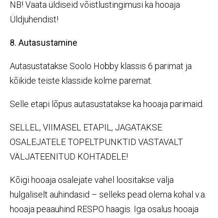
NB! Vaata üldiseid võistlustingimusi ka hooaja
Üldjuhendist!
8. Autasustamine
Autasustatakse Soolo Hobby klassis 6 parimat ja
kõikide teiste klasside kolme paremat.
Selle etapi lõpus autasustatakse ka hooaja parimaid.
SELLEL, VIIMASEL ETAPIL, JAGATAKSE
OSALEJATELE TOPELTPUNKTID VASTAVALT
VÄLJATEENITUD KOHTADELE!
Kõigi hooaja osalejate vahel loositakse välja
hulgaliselt auhindasid – selleks pead olema kohal v.a.
hooaja peaauhind RESPO haagis. Iga osalus hooaja