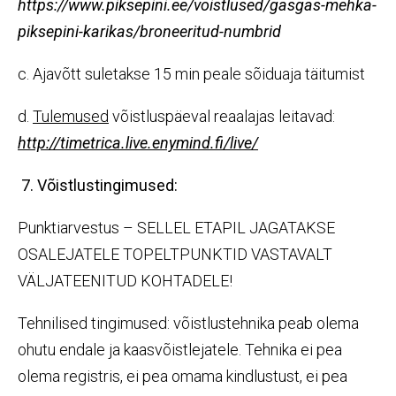
https://www.piksepini.ee/voistlused/gasgas-mehka-
piksepini-karikas/broneeritud-numbrid
c. Ajavõtt suletakse 15 min peale sõiduaja täitumist
d.
Tulemused
võistluspäeval reaalajas leitavad:
http://timetrica.live.enymind.fi/live/
7. Võistlustingimused:
Punktiarvestus – SELLEL ETAPIL JAGATAKSE
OSALEJATELE TOPELTPUNKTID VASTAVALT
VÄLJATEENITUD KOHTADELE!
Tehnilised tingimused: võistlustehnika peab olema
ohutu endale ja kaasvõistlejatele. Tehnika ei pea
olema registris, ei pea omama kindlustust, ei pea