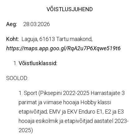
VÕISTLUSJUHEND
Aeg:
28.03.2026
Koht:
Laguja, 61613 Tartu maakond,
https://maps.app.goo.gl/RqA2u7P6Xqwe519t6
Võistlusklassid:
SOOLOD:
1. Sport (Piksepini 2022-2025 Harrastajate 3
parimat ja viimase hooaja Hobby klassi
etapivõitjad; EMV ja EKV Enduro E1, E2 ja E3
hooaja esikolmik ja etapivõitjad aastatel 2023-
2025)