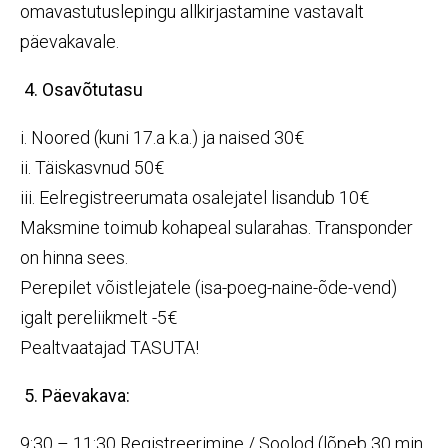
omavastutuslepingu allkirjastamine vastavalt
päevakavale.
4. Osavõtutasu
i. Noored (kuni 17.a k.a.) ja naised 30€
ii. Täiskasvnud 50€
iii. Eelregistreerumata osalejatel lisandub 10€
Maksmine toimub kohapeal sularahas. Transponder
on hinna sees.
Perepilet võistlejatele (isa-poeg-naine-õde-vend)
igalt pereliikmelt -5€
Pealtvaatajad TASUTA!
5. Päevakava:
9:30 – 11:30 Registreerimine / Soolod (lõpeb 30 min