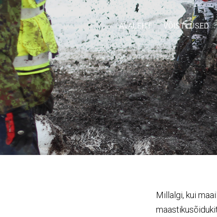
AVALEHT
VÕISTLUSED
Millalgi, kui m
maastikusõidukit