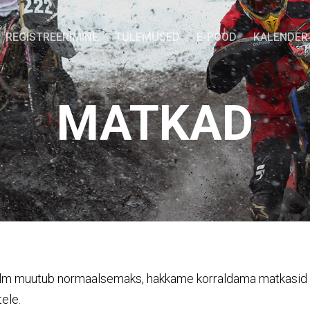
REGISTREERIMINE
TULEMUSED
E-POOD
KALENDER
MATKAD
aailm muutub normaalsemaks, hakkame korraldama matkasid
ele.